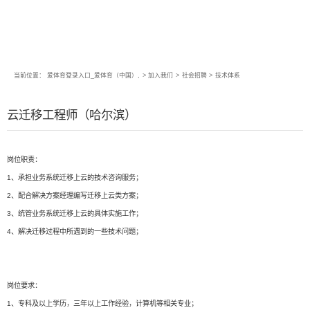
当前位置：
爱体育登录入口_爱体育（中国）,
>
加入我们
>
社会招聘
>
技术体系
云迁移工程师（哈尔滨）
岗位职责：
1、承担业务系统迁移上云的技术咨询服务；
2、配合解决方案经理编写迁移上云类方案；
3、统管业务系统迁移上云的具体实施工作；
4、解决迁移过程中所遇到的一些技术问题；
岗位要求：
1、专科及以上学历，三年以上工作经验，计算机等相关专业；