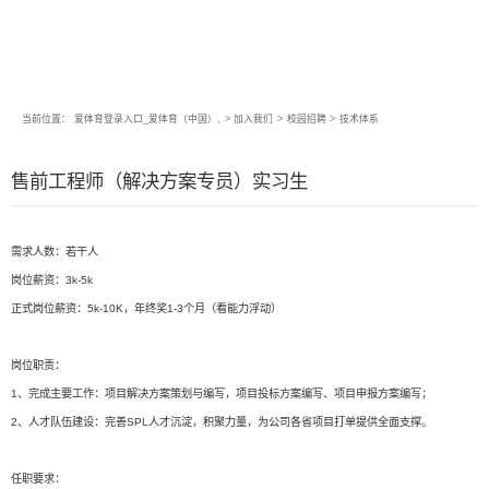
当前位置：
爱体育登录入口_爱体育（中国）,
>
加入我们
>
校园招聘
>
技术体系
售前工程师（解决方案专员）实习生
需求人数：若干人
岗位薪资：3k-5k
正式岗位薪资：5k-10K，年终奖1-3个月（看能力浮动）
岗位职责：
1、完成主要工作：项目解决方案策划与编写，项目投标方案编写、项目申报方案编写；
2、人才队伍建设：完善SPL人才沉淀，积聚力量，为公司各省项目打单提供全面支撑。
任职要求：